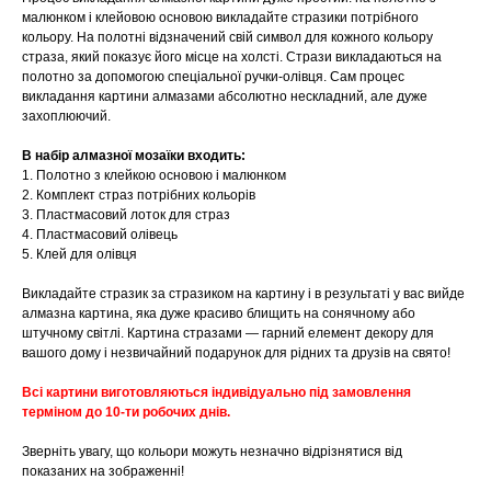
малюнком і клейовою основою викладайте стразики потрібного
кольору. На полотні відзначений свій символ для кожного кольору
страза, який показує його місце на холсті. Стрази викладаються на
полотно за допомогою спеціальної ручки-олівця. Сам процес
викладання картини алмазами абсолютно нескладний, але дуже
захоплюючий.
В набір алмазної мозаїки входить:
1. Полотно з клейкою основою і малюнком
2. Комплект страз потрібних кольорів
3. Пластмасовий лоток для страз
4. Пластмасовий олівець
5. Клей для олівця
Викладайте стразик за стразиком на картину і в результаті у вас вийде
алмазна картина, яка дуже красиво блищить на сонячному або
штучному світлі. Картина стразами — гарний елемент декору для
вашого дому і незвичайний подарунок для рідних та друзів на свято!
Всі картини виготовляються індивідуально під замовлення
терміном до 10-ти робочих днів.
Зверніть увагу, що кольори можуть незначно відрізнятися від
показаних на зображенні!