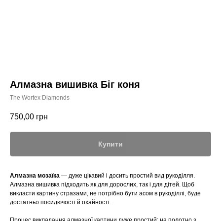
Алмазна вишивка Біг коня
The Wortex Diamonds
750,00
грн
Купити
Алмазна мозаїка
— дуже цікавий і досить простий вид рукоділля.
Алмазна вишивка підходить як для дорослих, так і для дітей. Щоб
викласти картину стразами, не потрібно бути асом в рукоділлі, буде
достатньо посидючості й охайності.
Процес викладання алмазної картини дуже простий: на полотно з