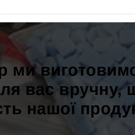
р ми виготовимо
ля вас вручну, 
сть нашої продук