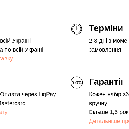
Терміни
сій Україні
2-3 дні з моме
а по всій Україні
замовлення
тавку
Гарантії
 Оплата через LiqPay
Кожен набір зб
Mastercard
вручну.
ату
Більше 1,5 рок
Детальніше про