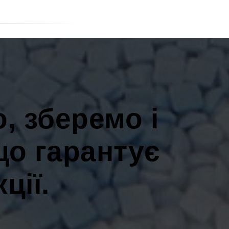
, зберемо і
що гарантує
ції.