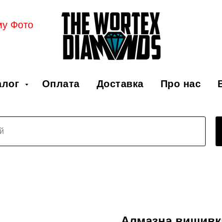
му Фото
алог
Оплата
Доставка
Про нас
Алмазна вишивк