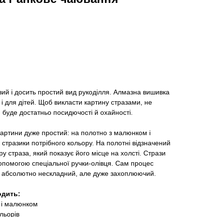
ий і досить простий вид рукоділля. Алмазна вишивка
 і для дітей. Щоб викласти картину стразами, не
, буде достатньо посидючості й охайності.
артини дуже простий: на полотно з малюнком і
стразики потрібного кольору. На полотні відзначений
у страза, який показує його місце на холсті. Стрази
опомогою спеціальної ручки-олівця. Сам процес
 абсолютно нескладний, але дуже захоплюючий.
одить:
 і малюнком
льорів