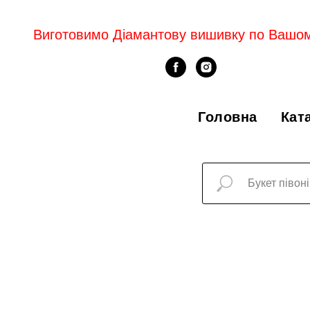
Виготовимо Діамантову вишивку по Вашо
Головна
Кат