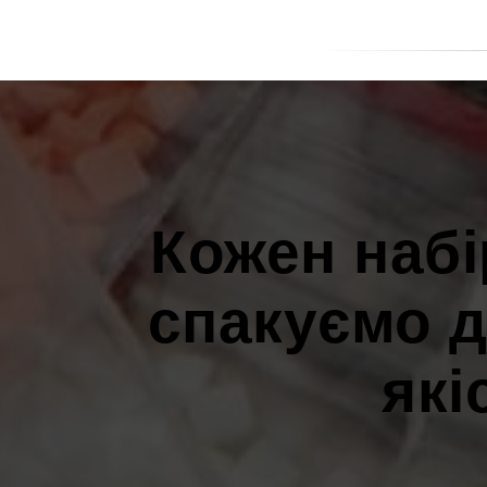
Кожен набі
спакуємо д
які