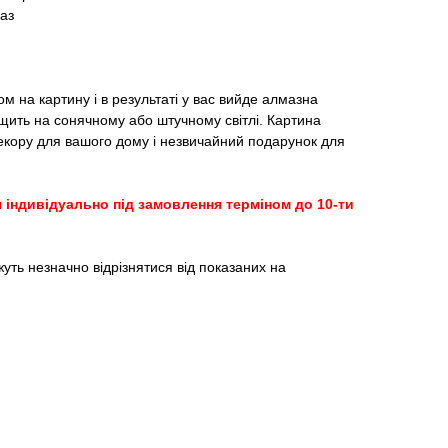
аз
м на картину і в результаті у вас вийде алмазна
щить на сонячному або штучному світлі. Картина
кору для вашого дому і незвичайний подарунок для
 індивідуально під замовлення терміном до 10-ти
жуть незначно відрізнятися від показаних на