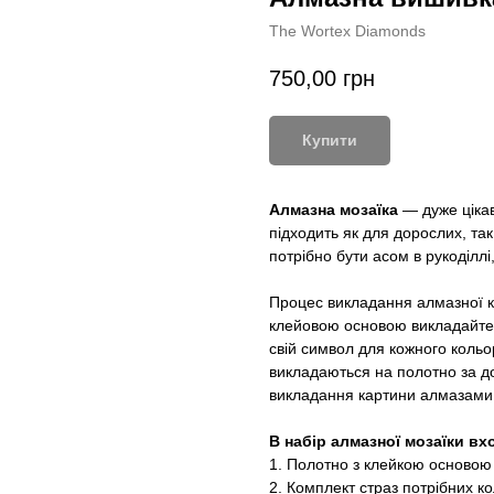
The Wortex Diamonds
750,00
грн
Купити
Алмазна мозаїка
— дуже цікав
підходить як для дорослих, так
потрібно бути асом в рукоділлі
Процес викладання алмазної к
клейовою основою викладайте 
свій символ для кожного кольор
викладаються на полотно за д
викладання картини алмазами
В набір алмазної мозаїки вх
1. Полотно з клейкою основою
2. Комплект страз потрібних ко