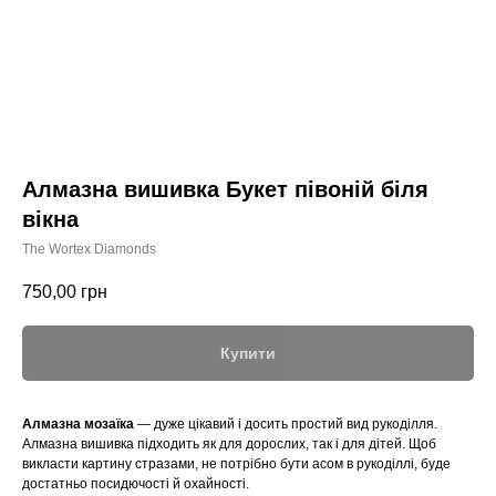
Алмазна вишивка Букет півоній біля
вікна
The Wortex Diamonds
750,00
грн
Купити
Алмазна мозаїка
— дуже цікавий і досить простий вид рукоділля.
Алмазна вишивка підходить як для дорослих, так і для дітей. Щоб
викласти картину стразами, не потрібно бути асом в рукоділлі, буде
достатньо посидючості й охайності.