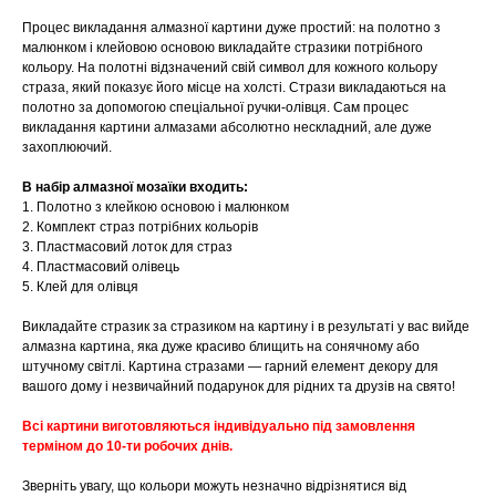
Процес викладання алмазної картини дуже простий: на полотно з
малюнком і клейовою основою викладайте стразики потрібного
кольору. На полотні відзначений свій символ для кожного кольору
страза, який показує його місце на холсті. Стрази викладаються на
полотно за допомогою спеціальної ручки-олівця. Сам процес
викладання картини алмазами абсолютно нескладний, але дуже
захоплюючий.
В набір алмазної мозаїки входить:
1. Полотно з клейкою основою і малюнком
2. Комплект страз потрібних кольорів
3. Пластмасовий лоток для страз
4. Пластмасовий олівець
5. Клей для олівця
Викладайте стразик за стразиком на картину і в результаті у вас вийде
алмазна картина, яка дуже красиво блищить на сонячному або
штучному світлі. Картина стразами — гарний елемент декору для
вашого дому і незвичайний подарунок для рідних та друзів на свято!
Всі картини виготовляються індивідуально під замовлення
терміном до 10-ти робочих днів.
Зверніть увагу, що кольори можуть незначно відрізнятися від