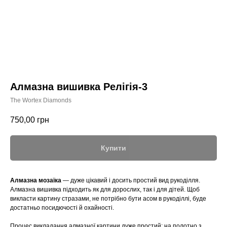
Алмазна вишивка Релігія-3
The Wortex Diamonds
750,00
грн
Купити
Алмазна мозаїка
— дуже цікавий і досить простий вид рукоділля.
Алмазна вишивка підходить як для дорослих, так і для дітей. Щоб
викласти картину стразами, не потрібно бути асом в рукоділлі, буде
достатньо посидючості й охайності.
Процес викладання алмазної картини дуже простий: на полотно з