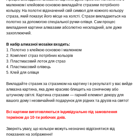
малюнком і клейовою основою викладайте стразики потрібного
кольору. На полотні відзначений свій символ для кожного кольору
страза, який показує його місце на холсті. Стрази викладаються на
полотно за допомогою спеціальної ручки-олівця. Сам процес
викладання картини алмазами абсолютно нескладний, але дуже
захоплюючий.
В набір алмазної мозаїки входить:
1. Полотно з клейкою основою і малюнком
2. Комплект страз потрібних кольорів
3. Пластмасовий лоток для страз
4. Пластмасовий олівець
5. Клей для олівця
Викладайте стразик за стразиком на картину і в результаті у вас вийде
алмазна картина, яка дуже красиво блищить на сонячному або
штучному світлі. Картина стразами — гарний елемент декору для
вашого дому і незвичайний подарунок для рідних та друзів на свято!
Всі картини виготовляються індивідуально під замовлення
терміном до 10-ти робочих днів.
Зверніть увагу, що кольори можуть незначно відрізнятися від
показаних на зображенні!