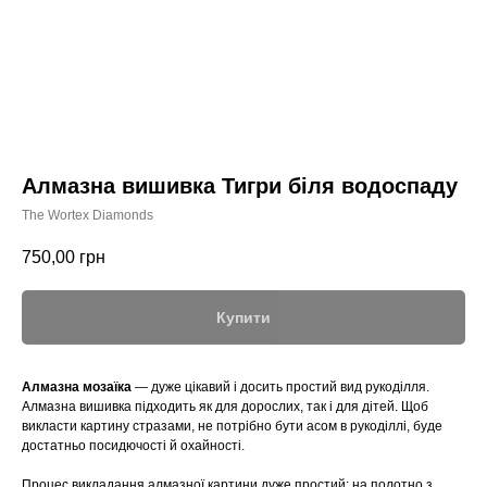
Алмазна вишивка Тигри біля водоспаду
The Wortex Diamonds
750,00
грн
Купити
Алмазна мозаїка
— дуже цікавий і досить простий вид рукоділля.
Алмазна вишивка підходить як для дорослих, так і для дітей. Щоб
викласти картину стразами, не потрібно бути асом в рукоділлі, буде
достатньо посидючості й охайності.
Процес викладання алмазної картини дуже простий: на полотно з