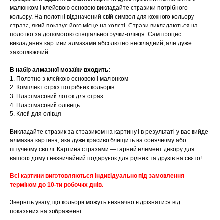
малюнком і клейовою основою викладайте стразики потрібного
кольору. На полотні відзначений свій символ для кожного кольору
страза, який показує його місце на холсті. Стрази викладаються на
полотно за допомогою спеціальної ручки-олівця. Сам процес
викладання картини алмазами абсолютно нескладний, але дуже
захоплюючий.
В набір алмазної мозаїки входить:
1. Полотно з клейкою основою і малюнком
2. Комплект страз потрібних кольорів
3. Пластмасовий лоток для страз
4. Пластмасовий олівець
5. Клей для олівця
Викладайте стразик за стразиком на картину і в результаті у вас вийде
алмазна картина, яка дуже красиво блищить на сонячному або
штучному світлі. Картина стразами — гарний елемент декору для
вашого дому і незвичайний подарунок для рідних та друзів на свято!
Всі картини виготовляються індивідуально під замовлення
терміном до 10-ти робочих днів.
Зверніть увагу, що кольори можуть незначно відрізнятися від
показаних на зображенні!