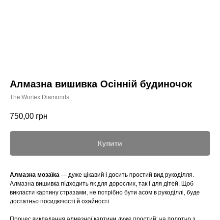
Алмазна вишивка Осінній будиночок
The Wortex Diamonds
750,00
грн
Купити
Алмазна мозаїка
— дуже цікавий і досить простий вид рукоділля.
Алмазна вишивка підходить як для дорослих, так і для дітей. Щоб
викласти картину стразами, не потрібно бути асом в рукоділлі, буде
достатньо посидючості й охайності.
Процес викладання алмазної картини дуже простий: на полотно з