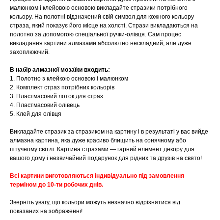
малюнком і клейовою основою викладайте стразики потрібного
кольору. На полотні відзначений свій символ для кожного кольору
страза, який показує його місце на холсті. Стрази викладаються на
полотно за допомогою спеціальної ручки-олівця. Сам процес
викладання картини алмазами абсолютно нескладний, але дуже
захоплюючий.
В набір алмазної мозаїки входить:
1. Полотно з клейкою основою і малюнком
2. Комплект страз потрібних кольорів
3. Пластмасовий лоток для страз
4. Пластмасовий олівець
5. Клей для олівця
Викладайте стразик за стразиком на картину і в результаті у вас вийде
алмазна картина, яка дуже красиво блищить на сонячному або
штучному світлі. Картина стразами — гарний елемент декору для
вашого дому і незвичайний подарунок для рідних та друзів на свято!
Всі картини виготовляються індивідуально під замовлення
терміном до 10-ти робочих днів.
Зверніть увагу, що кольори можуть незначно відрізнятися від
показаних на зображенні!