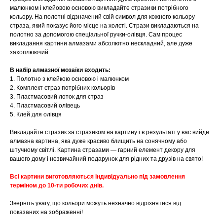
малюнком і клейовою основою викладайте стразики потрібного
кольору. На полотні відзначений свій символ для кожного кольору
страза, який показує його місце на холсті. Стрази викладаються на
полотно за допомогою спеціальної ручки-олівця. Сам процес
викладання картини алмазами абсолютно нескладний, але дуже
захоплюючий.
В набір алмазної мозаїки входить:
1. Полотно з клейкою основою і малюнком
2. Комплект страз потрібних кольорів
3. Пластмасовий лоток для страз
4. Пластмасовий олівець
5. Клей для олівця
Викладайте стразик за стразиком на картину і в результаті у вас вийде
алмазна картина, яка дуже красиво блищить на сонячному або
штучному світлі. Картина стразами — гарний елемент декору для
вашого дому і незвичайний подарунок для рідних та друзів на свято!
Всі картини виготовляються індивідуально під замовлення
терміном до 10-ти робочих днів.
Зверніть увагу, що кольори можуть незначно відрізнятися від
показаних на зображенні!