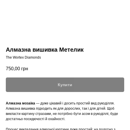
Алмазна вишивка Метелик
The Wortex Diamonds
750,00
грн
Купити
Алмазна мозаїка
— дуже цікавий і досить простий вид рукоділля.
Алмазна вишивка підходить як для дорослих, так і для дітей. Щоб
викласти картину стразами, не потрібно бути асом в рукоділлі, буде
достатньо посидючості й охайності.
Процес викладання алмазної картини дуже простий: на полотно з