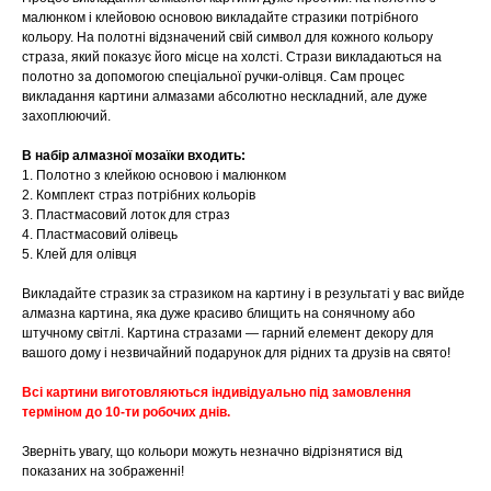
малюнком і клейовою основою викладайте стразики потрібного
кольору. На полотні відзначений свій символ для кожного кольору
страза, який показує його місце на холсті. Стрази викладаються на
полотно за допомогою спеціальної ручки-олівця. Сам процес
викладання картини алмазами абсолютно нескладний, але дуже
захоплюючий.
В набір алмазної мозаїки входить:
1. Полотно з клейкою основою і малюнком
2. Комплект страз потрібних кольорів
3. Пластмасовий лоток для страз
4. Пластмасовий олівець
5. Клей для олівця
Викладайте стразик за стразиком на картину і в результаті у вас вийде
алмазна картина, яка дуже красиво блищить на сонячному або
штучному світлі. Картина стразами — гарний елемент декору для
вашого дому і незвичайний подарунок для рідних та друзів на свято!
Всі картини виготовляються індивідуально під замовлення
терміном до 10-ти робочих днів.
Зверніть увагу, що кольори можуть незначно відрізнятися від
показаних на зображенні!