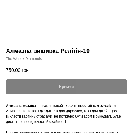
Алмазна вишивка Релігія-10
The Wortex Diamonds
750,00
грн
Купити
Алмазна мозаїка
— дуже цікавий і досить простий вид рукоділля.
Алмазна вишивка підходить як для дорослих, так і для дітей. Щоб
викласти картину стразами, не потрібно бути асом в рукоділлі, буде
достатньо посидючості й охайності.
Процес викладання алмазної картини дуже простий: на полотно з