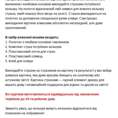
малюнком і клейовою основою викладайте стразики потрібного
кольору. На полотні відзначений свій символ для кожного кольору
страза, який показує його місце на холсті. Стрази викладаються на
полотно за допомогою спеціальної ручки-олівця. Сам процес
викладання картини алмазами абсолютно нескладний, але дуже
захоплюючий.
В набір алмазної мозаїки входить:
1. Полотно з клейкою основою і малюнком
2. Комплект страз потрібних кольорів
3. Пластмасовий лоток для страз
4. Пластмасовий олівець
5. Клей для олівця
Викладайте стразик за стразиком на картину і в результаті у вас вийде
алмазна картина, яка дуже красиво блищить на сонячному або
штучному світлі. Картина стразами — гарний елемент декору для
вашого дому і незвичайний подарунок для рідних та друзів на свято!
Всі картини виготовляються індивідуально під замовлення
терміном до 10-ти робочих днів.
Зверніть увагу, що кольори можуть незначно відрізнятися від
показаних на зображенні!