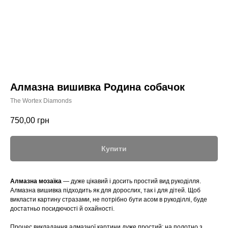
Алмазна вишивка Родина собачок
The Wortex Diamonds
750,00
грн
Купити
Алмазна мозаїка
— дуже цікавий і досить простий вид рукоділля.
Алмазна вишивка підходить як для дорослих, так і для дітей. Щоб
викласти картину стразами, не потрібно бути асом в рукоділлі, буде
достатньо посидючості й охайності.
Процес викладання алмазної картини дуже простий: на полотно з