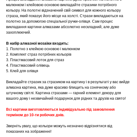
малюнком і клейовою основою викладайте стразики потрібного
кольору. На полотні відзначений свій символ для кожного кольору
страза, який показує його місце на холсті. Стрази викладаються на
полотно за допомогою спеціальної ручки-олівця. Сам процес
викладання картини алмазами абсолютно нескладний, але дуже
захоплюючий.
В набір алмазної мозаїки входить:
1. Полотно з клейкою основою і малюнком
2. Комплект страз потрібних кольорів
3. Пластмасовий лоток для страз
4. Пластмасовий олівець
5. Клей для олівця
Викладайте стразик за стразиком на картину і в результаті у вас вийде
алмазна картина, яка дуже красиво блищить на сонячному або
штучному світлі. Картина стразами — гарний елемент декору для
вашого дому і незвичайний подарунок для рідних та друзів на свято!
Всі картини виготовляються індивідуально під замовлення
терміном до 10-ти робочих днів.
Зверніть увагу, що кольори можуть незначно відрізнятися від
показаних на зображенні!