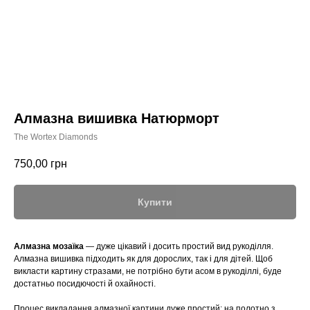
Алмазна вишивка Натюрморт
The Wortex Diamonds
750,00
грн
Купити
Алмазна мозаїка
— дуже цікавий і досить простий вид рукоділля.
Алмазна вишивка підходить як для дорослих, так і для дітей. Щоб
викласти картину стразами, не потрібно бути асом в рукоділлі, буде
достатньо посидючості й охайності.
Процес викладання алмазної картини дуже простий: на полотно з