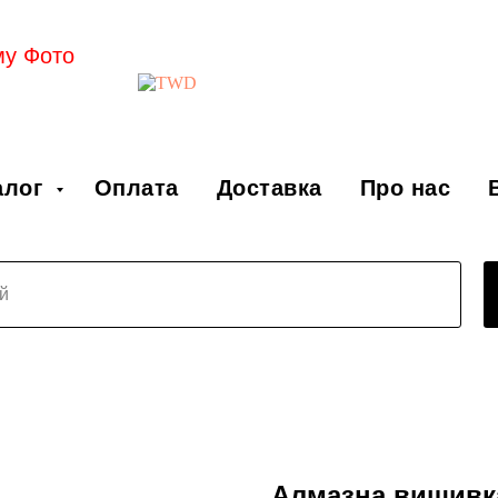
му Фото
алог
Оплата
Доставка
Про нас
Алмазна вишивк