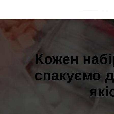
Кожен набі
спакуємо д
які