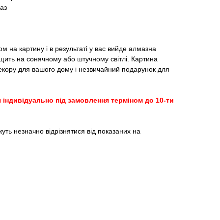
аз
м на картину і в результаті у вас вийде алмазна
щить на сонячному або штучному світлі. Картина
кору для вашого дому і незвичайний подарунок для
 індивідуально під замовлення терміном до 10-ти
жуть незначно відрізнятися від показаних на