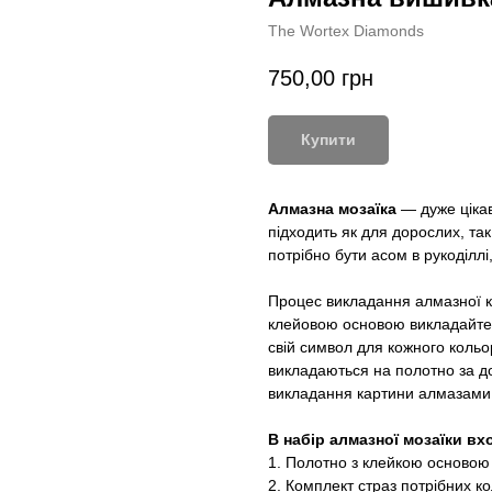
The Wortex Diamonds
750,00
грн
Купити
Алмазна мозаїка
— дуже цікав
підходить як для дорослих, так
потрібно бути асом в рукоділлі
Процес викладання алмазної к
клейовою основою викладайте 
свій символ для кожного кольор
викладаються на полотно за д
викладання картини алмазами
В набір алмазної мозаїки вх
1. Полотно з клейкою основою
2. Комплект страз потрібних ко