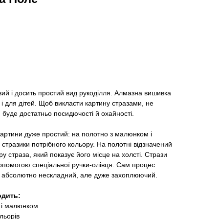
ий і досить простий вид рукоділля. Алмазна вишивка
 і для дітей. Щоб викласти картину стразами, не
, буде достатньо посидючості й охайності.
артини дуже простий: на полотно з малюнком і
стразики потрібного кольору. На полотні відзначений
у страза, який показує його місце на холсті. Стрази
опомогою спеціальної ручки-олівця. Сам процес
 абсолютно нескладний, але дуже захоплюючий.
одить:
 і малюнком
льорів