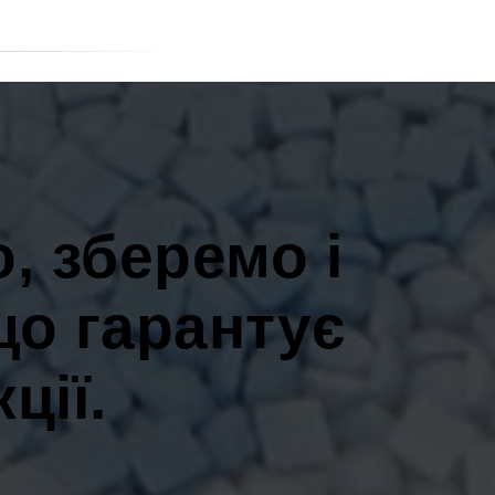
, зберемо і
що гарантує
ції.