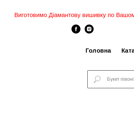
Виготовимо Діамантову вишивку по Вашо
Головна
Кат