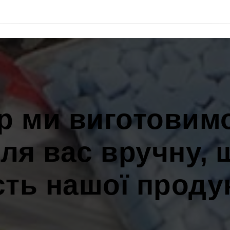
р ми виготовимо
ля вас вручну, 
сть нашої продук