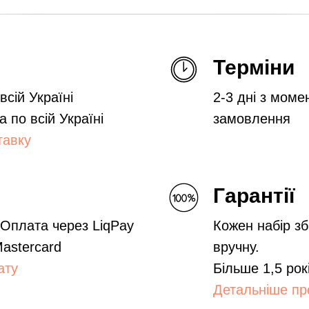
Терміни
сій Україні
2-3 дні з моме
а по всій Україні
замовлення
тавку
Гарантії
 Оплата через LiqPay
Кожен набір зб
Mastercard
вручну.
ату
Більше 1,5 рок
Детальніше про